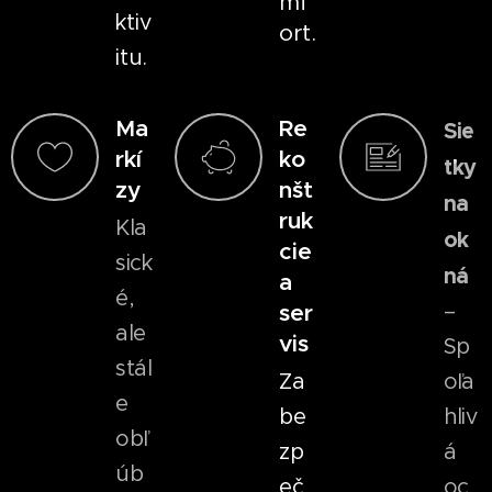
mf
ktiv
ort.
itu.
Ma
Re
Sie
rkí
ko
ťky
zy
nšt
na
ruk
Kla
ok
cie
sick
ná
a
é,
–
ser
ale
vis
Sp
stál
Za
oľa
e
be
hliv
obľ
zp
á
úb
eč
oc