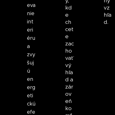
y,
ný
eva
kd
vz
nie
e
hľa
int
ch
d.
cet
eri
e
éru
zac
a
ho
zvy
vať
šuj
vý
ú
hľa
en
d a
zár
erg
ov
eti
eň
ckú
ko
efe