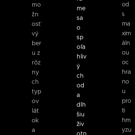
od
mo
me
s
žn
sa
ma
osť
o
xim
vý
sp
áln
ber
oľa
ou
u z
hliv
oc
rôz
ý
hra
ny
ch
no
ch
od
u
typ
a
pro
ov
dlh
ti
lát
šiu
hm
ok
živ
yzu
a
otn