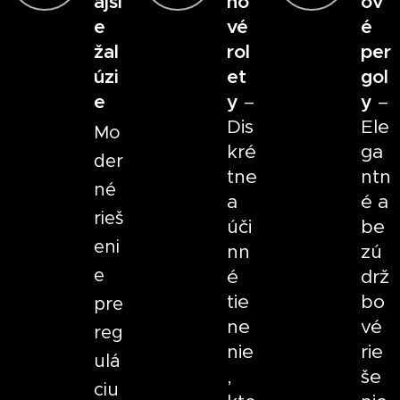
ajši
no
ov
e
vé
é
žal
rol
per
úzi
et
gol
e
y
–
y
–
Dis
Ele
Mo
kré
ga
der
tne
ntn
né
a
é a
rieš
úči
be
eni
nn
zú
e
é
drž
tie
bo
pre
ne
vé
reg
nie
rie
ulá
,
še
ciu