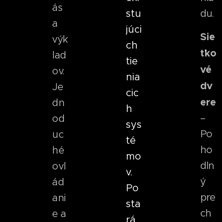
ás
stu
du.
a
júci
Sie
výk
ch
ťko
lad
tie
vé
ov.
nia
dv
Je
cic
ere
dn
h
–
od
sys
Po
uc
té
ho
hé
mo
dln
ovl
v.
ý
ád
Po
pre
ani
sta
ch
e a
rá