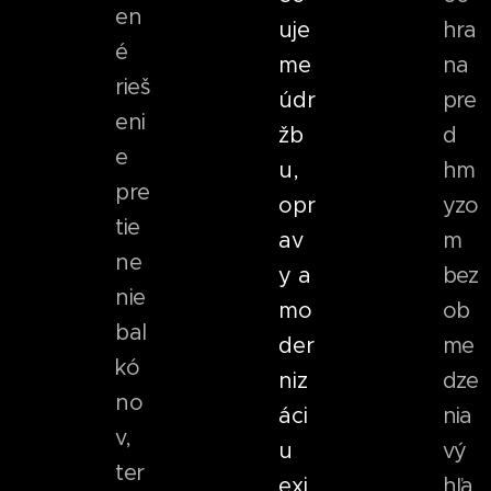
en
uje
hra
é
me
na
rieš
údr
pre
eni
žb
d
e
u,
hm
pre
opr
yzo
tie
av
m
ne
y a
bez
nie
mo
ob
bal
der
me
kó
niz
dze
no
áci
nia
v,
u
vý
ter
exi
hľa