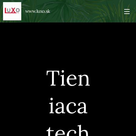
www.luxo.sk
🛡️
Tien
iaca
tech