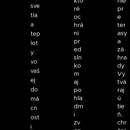
kto
nie
sve
ré
pr
tla
oc
e
a
hrá
ter
ni
asy
tep
pr
a
lot
ed
zá
y
sln
hra
vo
ko
dy.
vaš
m
Vy
ej
aj
tvá
do
po
raj
hľa
ú
má
dm
tie
cn
i
ň,
ost
zv
chr
i.