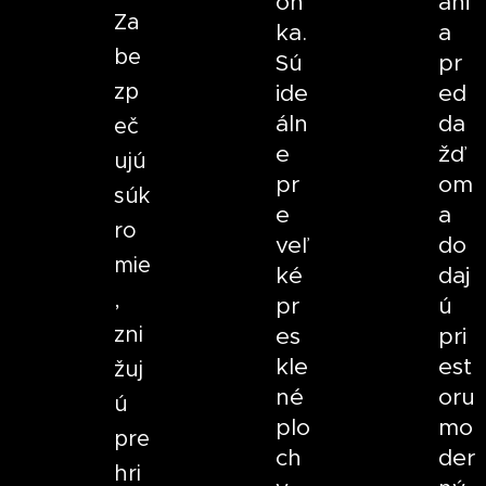
on
áni
Za
ka.
a
be
Sú
pr
zp
ide
ed
áln
da
eč
e
žď
ujú
pr
om
súk
e
a
ro
veľ
do
mie
ké
daj
,
pr
ú
zni
es
pri
kle
est
žuj
né
oru
ú
plo
mo
pre
ch
der
hri